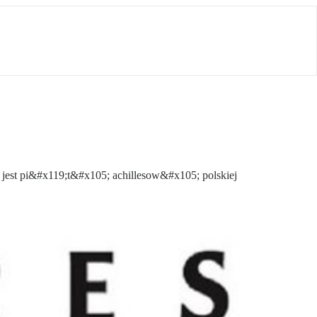
 jest pi&#x119;t&#x105; achillesow&#x105; polskiej