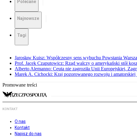
Polecane
Najnowsze
Tagi
Jarosław Kuisz: Współczesny sens wybuchu Powstania Warsz
Prof. Jacek Czaputowicz: Rząd walczy o amerykański stół kos
Alberto Alemanno: Ceuta nie zagroziła Unii Europejskiej. Zagro
Marek A. Cichocki: Kraj pozorowanego rozwoju i amatorskiej 
Promowane treści
KONTAKT
O nas
Kontakt
Napisz do nas