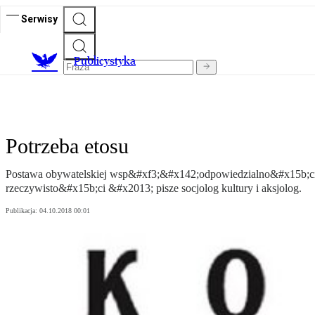
Serwisy
Publicystyka
Potrzeba etosu
Postawa obywatelskiej wsp&#xf3;&#x142;odpowiedzialno&#x15b;ci i 
rzeczywisto&#x15b;ci &#x2013; pisze socjolog kultury i aksjolog.
Publikacja:
04.10.2018 00:01