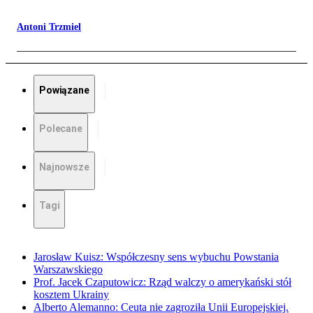
Antoni Trzmiel
Powiązane
Polecane
Najnowsze
Tagi
Jarosław Kuisz: Współczesny sens wybuchu Powstania
Warszawskiego
Prof. Jacek Czaputowicz: Rząd walczy o amerykański stół
kosztem Ukrainy
Alberto Alemanno: Ceuta nie zagroziła Unii Europejskiej.