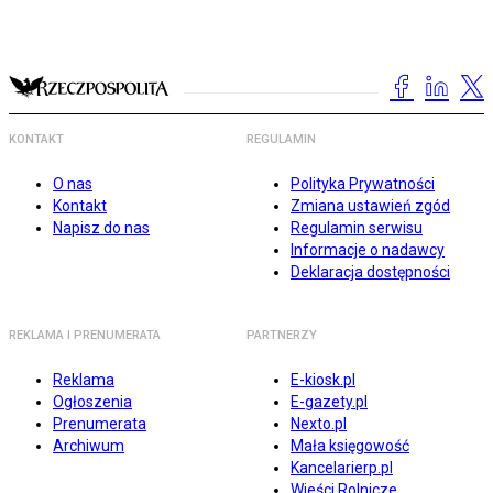
KONTAKT
REGULAMIN
O nas
Polityka Prywatności
Kontakt
Zmiana ustawień zgód
Napisz do nas
Regulamin serwisu
Informacje o nadawcy
Deklaracja dostępności
REKLAMA I PRENUMERATA
PARTNERZY
Reklama
E-kiosk.pl
Ogłoszenia
E-gazety.pl
Prenumerata
Nexto.pl
Archiwum
Mała księgowość
Kancelarierp.pl
Wieści Rolnicze