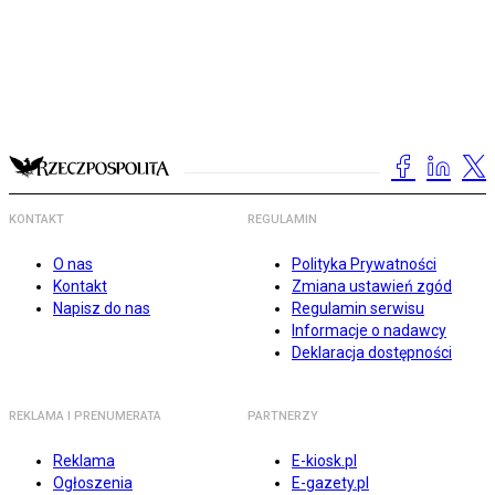
KONTAKT
REGULAMIN
O nas
Polityka Prywatności
Kontakt
Zmiana ustawień zgód
Napisz do nas
Regulamin serwisu
Informacje o nadawcy
Deklaracja dostępności
REKLAMA I PRENUMERATA
PARTNERZY
Reklama
E-kiosk.pl
Ogłoszenia
E-gazety.pl