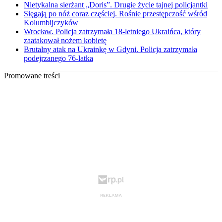
Nietykalna sierżant „Doris”. Drugie życie tajnej policjantki
Sięgają po nóż coraz częściej. Rośnie przestępczość wśród
Kolumbijczyków
Wrocław. Policja zatrzymała 18-letniego Ukraińca, który
zaatakował nożem kobietę
Brutalny atak na Ukrainkę w Gdyni. Policja zatrzymała
podejrzanego 76-latka
Promowane treści