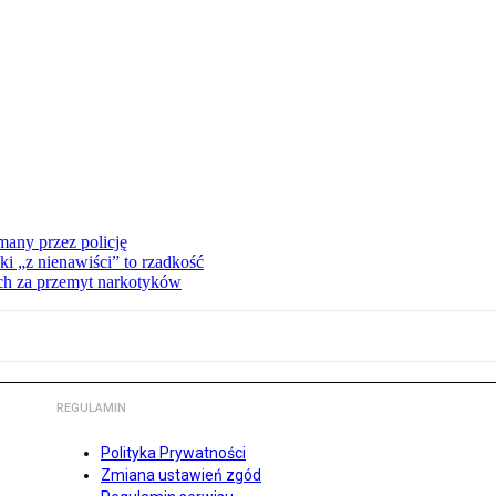
many przez policję
ki „z nienawiści” to rzadkość
ch za przemyt narkotyków
REGULAMIN
Polityka Prywatności
Zmiana ustawień zgód