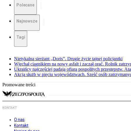
Polecane
Najnowsze
Tagi
Nietykalna sierżant „Doris”. Drugie życie tajnej policjantki
Wjechał ciągnikiem na nowy asfalt i zaczął orać. Rolnik zatrzy
Ukraińcy najczęściej padają ofiarą pospolitych przestępstw. Ata
Akcja służb w pięciu województwach. Sześć osób zatrzymany
Promowane treści
KONTAKT
O nas
Kontakt