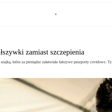
łszywki zamiast szczepienia
 szajką, która za pieniądze załatwiała fałszywe paszporty covidowe. Ty