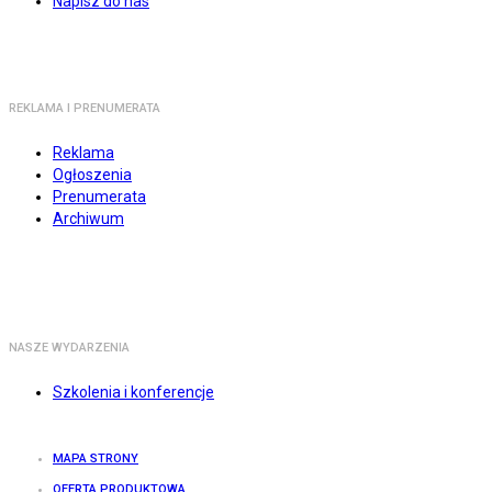
Napisz do nas
REKLAMA I PRENUMERATA
Reklama
Ogłoszenia
Prenumerata
Archiwum
NASZE WYDARZENIA
Szkolenia i konferencje
MAPA STRONY
OFERTA PRODUKTOWA