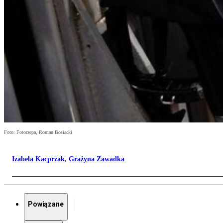
Foto: Fotorzepa, Roman Bosiacki
Izabela Kacprzak
,
Grażyna Zawadka
Powiązane