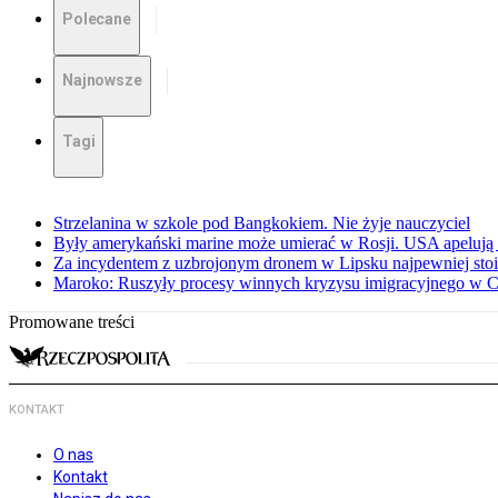
Polecane
Najnowsze
Tagi
Strzelanina w szkole pod Bangkokiem. Nie żyje nauczyciel
Były amerykański marine może umierać w Rosji. USA apelują 
Za incydentem z uzbrojonym dronem w Lipsku najpewniej stoi
Maroko: Ruszyły procesy winnych kryzysu imigracyjnego w C
Promowane treści
KONTAKT
O nas
Kontakt