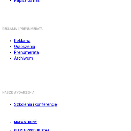
Napisz do nas
REKLAMA I PRENUMERATA
Reklama
Ogłoszenia
Prenumerata
Archiwum
NASZE WYDARZENIA
Szkolenia i konferencje
MAPA STRONY
OFERTA PRODUKTOWA