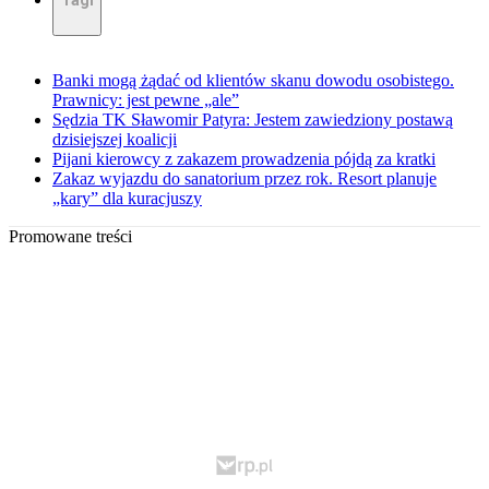
Tagi
Banki mogą żądać od klientów skanu dowodu osobistego.
Prawnicy: jest pewne „ale”
Sędzia TK Sławomir Patyra: Jestem zawiedziony postawą
dzisiejszej koalicji
Pijani kierowcy z zakazem prowadzenia pójdą za kratki
Zakaz wyjazdu do sanatorium przez rok. Resort planuje
„kary” dla kuracjuszy
Promowane treści