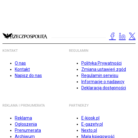
KONTAKT
REGULAMIN
O nas
Polityka Prywatności
Kontakt
Zmiana ustawień zgód
Napisz do nas
Regulamin serwisu
Informacje o nadawcy
Deklaracja dostępności
REKLAMA I PRENUMERATA
PARTNERZY
Reklama
E-kiosk.pl
Ogłoszenia
E-gazety.pl
Prenumerata
Nexto.pl
Archiwum
Mała księgowość