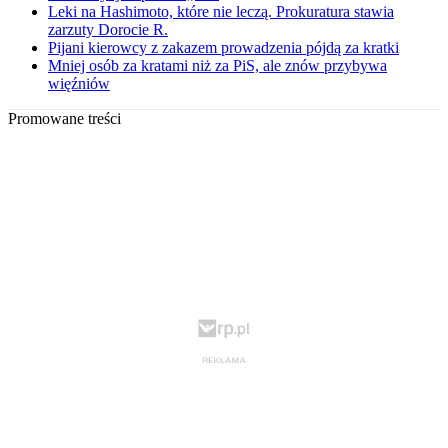
Leki na Hashimoto, które nie leczą. Prokuratura stawia
zarzuty Dorocie R.
Pijani kierowcy z zakazem prowadzenia pójdą za kratki
Mniej osób za kratami niż za PiS, ale znów przybywa
więźniów
Promowane treści