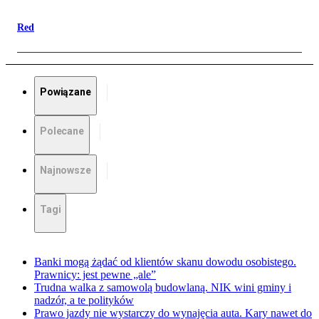
Red
Powiązane
Polecane
Najnowsze
Tagi
Banki mogą żądać od klientów skanu dowodu osobistego.
Prawnicy: jest pewne „ale”
Trudna walka z samowolą budowlaną. NIK wini gminy i
nadzór, a te polityków
Prawo jazdy nie wystarczy do wynajęcia auta. Kary nawet do