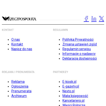
KONTAKT
REGULAMIN
O nas
Polityka Prywatności
Kontakt
Zmiana ustawień zgód
Napisz do nas
Regulamin serwisu
Informacje o nadawcy
Deklaracja dostępności
REKLAMA I PRENUMERATA
PARTNERZY
Reklama
E-kiosk.pl
Ogłoszenia
E-gazety.pl
Prenumerata
Nexto.pl
Archiwum
Mała księgowość
Kancelarierp.pl
Wieści Rolnicze