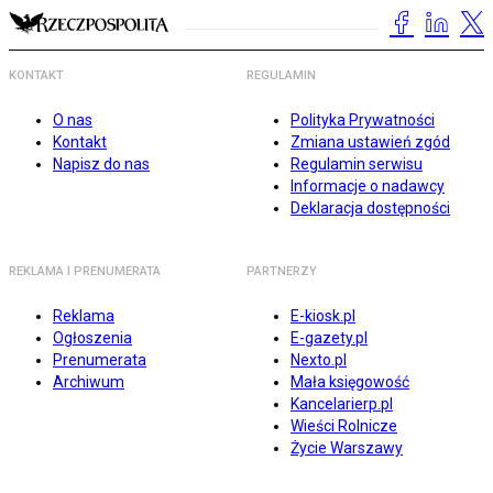
KONTAKT
REGULAMIN
O nas
Polityka Prywatności
Kontakt
Zmiana ustawień zgód
Napisz do nas
Regulamin serwisu
Informacje o nadawcy
Deklaracja dostępności
REKLAMA I PRENUMERATA
PARTNERZY
Reklama
E-kiosk.pl
Ogłoszenia
E-gazety.pl
Prenumerata
Nexto.pl
Archiwum
Mała księgowość
Kancelarierp.pl
Wieści Rolnicze
Życie Warszawy