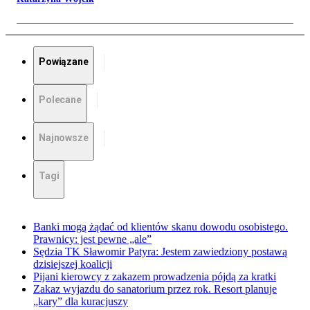
Powiązane
Polecane
Najnowsze
Tagi
Banki mogą żądać od klientów skanu dowodu osobistego.
Prawnicy: jest pewne „ale”
Sędzia TK Sławomir Patyra: Jestem zawiedziony postawą
dzisiejszej koalicji
Pijani kierowcy z zakazem prowadzenia pójdą za kratki
Zakaz wyjazdu do sanatorium przez rok. Resort planuje
„kary” dla kuracjuszy