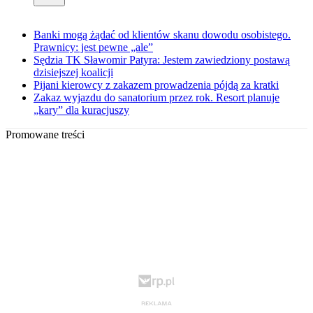
Banki mogą żądać od klientów skanu dowodu osobistego.
Prawnicy: jest pewne „ale”
Sędzia TK Sławomir Patyra: Jestem zawiedziony postawą
dzisiejszej koalicji
Pijani kierowcy z zakazem prowadzenia pójdą za kratki
Zakaz wyjazdu do sanatorium przez rok. Resort planuje
„kary” dla kuracjuszy
Promowane treści