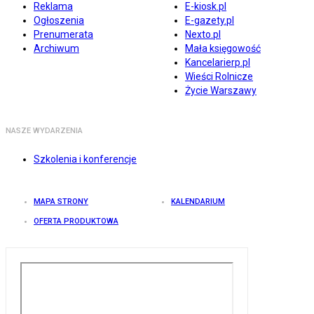
Reklama
E-kiosk.pl
Ogłoszenia
E-gazety.pl
Prenumerata
Nexto.pl
Archiwum
Mała księgowość
Kancelarierp.pl
Wieści Rolnicze
Życie Warszawy
NASZE WYDARZENIA
Szkolenia i konferencje
MAPA STRONY
KALENDARIUM
OFERTA PRODUKTOWA