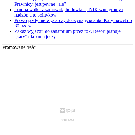
Prawnicy: jest pewne „ale”
Trudna walka z samowolą budowlaną. NIK wini gminy i
nadzór, a te polityków
Prawo jazdy nie wystarczy do wynajęcia auta. Kary nawet do
30 tys. zł
Zakaz wyjazdu do sanatorium przez rok. Resort planuje
„kary” dla kuracjuszy
Promowane treści