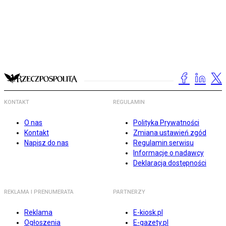
KONTAKT
REGULAMIN
O nas
Polityka Prywatności
Kontakt
Zmiana ustawień zgód
Napisz do nas
Regulamin serwisu
Informacje o nadawcy
Deklaracja dostępności
REKLAMA I PRENUMERATA
PARTNERZY
Reklama
E-kiosk.pl
Ogłoszenia
E-gazety.pl