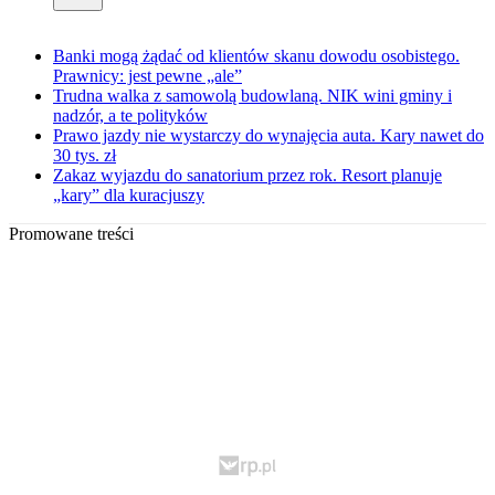
Banki mogą żądać od klientów skanu dowodu osobistego.
Prawnicy: jest pewne „ale”
Trudna walka z samowolą budowlaną. NIK wini gminy i
nadzór, a te polityków
Prawo jazdy nie wystarczy do wynajęcia auta. Kary nawet do
30 tys. zł
Zakaz wyjazdu do sanatorium przez rok. Resort planuje
„kary” dla kuracjuszy
Promowane treści