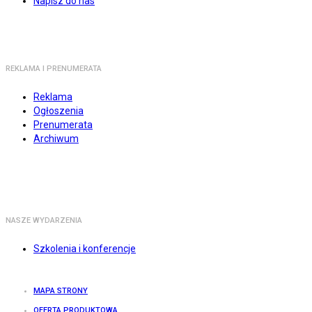
Napisz do nas
REKLAMA I PRENUMERATA
Reklama
Ogłoszenia
Prenumerata
Archiwum
NASZE WYDARZENIA
Szkolenia i konferencje
MAPA STRONY
OFERTA PRODUKTOWA