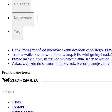
Polecane
Najnowsze
Tagi
Banki mogą żądać od klientów skanu dowodu osobistego. Praw
Trudna walka z samowolą budowlaną. NIK wini gminy i nadzór
Prawo jazdy nie wystarczy do wynajęcia auta. Kary nawet do 30
Zakaz wyjazdu do sanatorium przez rok. Resort planuje „kary”
Promowane treści
KONTAKT
O nas
Kontakt