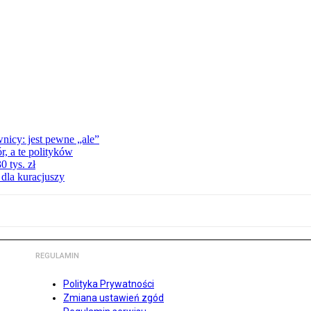
nicy: jest pewne „ale”
, a te polityków
 tys. zł
 dla kuracjuszy
REGULAMIN
Polityka Prywatności
Zmiana ustawień zgód