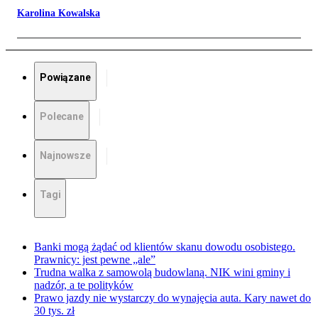
Karolina Kowalska
Powiązane
Polecane
Najnowsze
Tagi
Banki mogą żądać od klientów skanu dowodu osobistego.
Prawnicy: jest pewne „ale”
Trudna walka z samowolą budowlaną. NIK wini gminy i
nadzór, a te polityków
Prawo jazdy nie wystarczy do wynajęcia auta. Kary nawet do
30 tys. zł