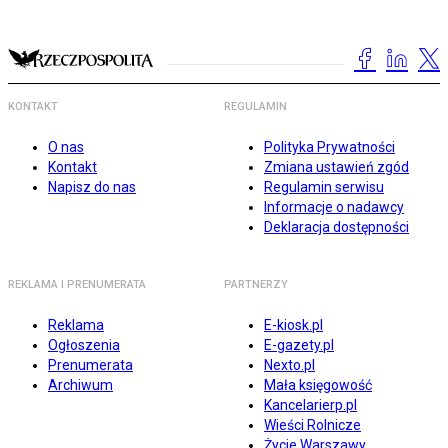
KONTAKT
REGULAMIN
O nas
Polityka Prywatności
Kontakt
Zmiana ustawień zgód
Napisz do nas
Regulamin serwisu
Informacje o nadawcy
Deklaracja dostępności
REKLAMA I PRENUMERATA
PARTNERZY
Reklama
E-kiosk.pl
Ogłoszenia
E-gazety.pl
Prenumerata
Nexto.pl
Archiwum
Mała księgowość
Kancelarierp.pl
Wieści Rolnicze
Życie Warszawy