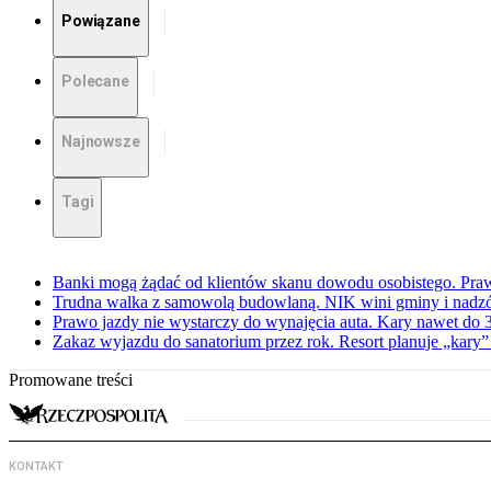
Powiązane
Polecane
Najnowsze
Tagi
Banki mogą żądać od klientów skanu dowodu osobistego. Praw
Trudna walka z samowolą budowlaną. NIK wini gminy i nadzór
Prawo jazdy nie wystarczy do wynajęcia auta. Kary nawet do 30
Zakaz wyjazdu do sanatorium przez rok. Resort planuje „kary”
Promowane treści
KONTAKT