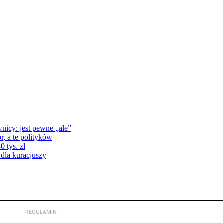
nicy: jest pewne „ale”
, a te polityków
 tys. zł
 dla kuracjuszy
REGULAMIN