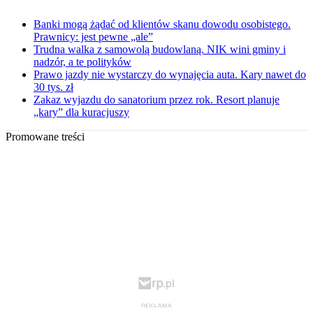
Banki mogą żądać od klientów skanu dowodu osobistego.
Prawnicy: jest pewne „ale”
Trudna walka z samowolą budowlaną. NIK wini gminy i
nadzór, a te polityków
Prawo jazdy nie wystarczy do wynajęcia auta. Kary nawet do
30 tys. zł
Zakaz wyjazdu do sanatorium przez rok. Resort planuje
„kary” dla kuracjuszy
Promowane treści