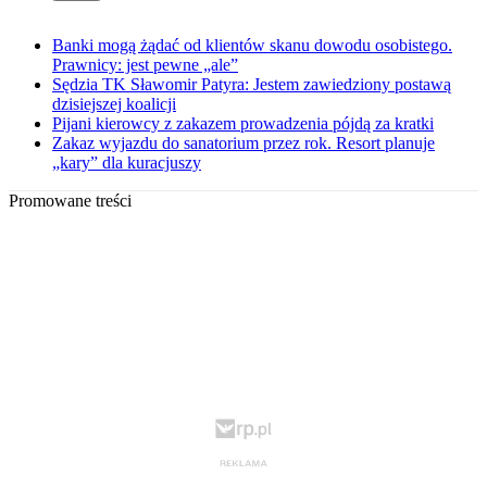
Banki mogą żądać od klientów skanu dowodu osobistego.
Prawnicy: jest pewne „ale”
Sędzia TK Sławomir Patyra: Jestem zawiedziony postawą
dzisiejszej koalicji
Pijani kierowcy z zakazem prowadzenia pójdą za kratki
Zakaz wyjazdu do sanatorium przez rok. Resort planuje
„kary” dla kuracjuszy
Promowane treści