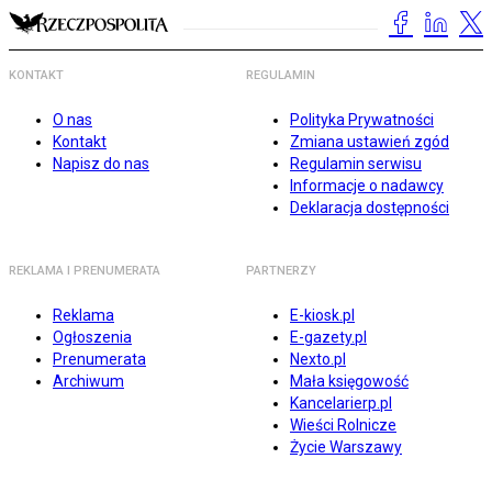
KONTAKT
REGULAMIN
O nas
Polityka Prywatności
Kontakt
Zmiana ustawień zgód
Napisz do nas
Regulamin serwisu
Informacje o nadawcy
Deklaracja dostępności
REKLAMA I PRENUMERATA
PARTNERZY
Reklama
E-kiosk.pl
Ogłoszenia
E-gazety.pl
Prenumerata
Nexto.pl
Archiwum
Mała księgowość
Kancelarierp.pl
Wieści Rolnicze
Życie Warszawy