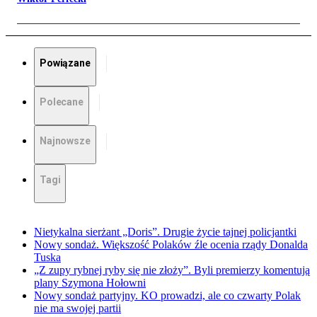
Powiązane
Polecane
Najnowsze
Tagi
Nietykalna sierżant „Doris”. Drugie życie tajnej policjantki
Nowy sondaż. Większość Polaków źle ocenia rządy Donalda
Tuska
„Z zupy rybnej ryby się nie złoży”. Byli premierzy komentują
plany Szymona Hołowni
Nowy sondaż partyjny. KO prowadzi, ale co czwarty Polak
nie ma swojej partii