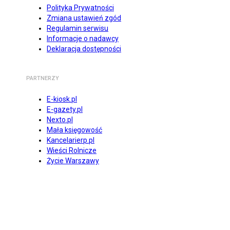
Polityka Prywatności
Zmiana ustawień zgód
Regulamin serwisu
Informacje o nadawcy
Deklaracja dostępności
PARTNERZY
E-kiosk.pl
E-gazety.pl
Nexto.pl
Mała księgowość
Kancelarierp.pl
Wieści Rolnicze
Życie Warszawy