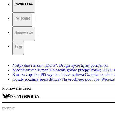
Powiązane
Polecane
Najnowsze
Tagi
Nietykalna sierżant „Doris”. Drugie życie tajnej policjantki
Nieoficjalnie: Szymon Hołownia gotów przejąć Polskę 2050 i 
Klamka zapadła, PiS wymieni Przemysława Czarnka i zmieni tak
Koszty rocznicy prezydentury Nawrockiego pod lupą. Wices
Promowane treści
KONTAKT