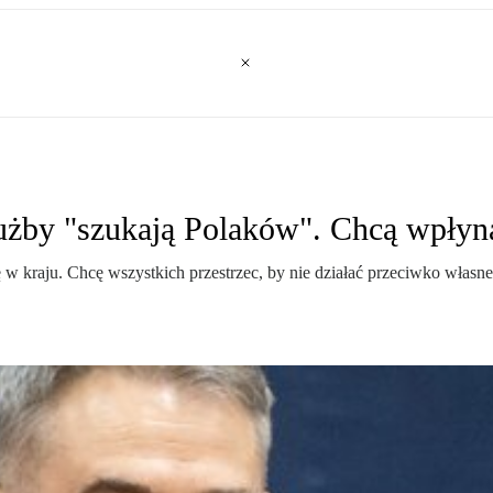
użby "szukają Polaków". Chcą wpłyn
ję w kraju. Chcę wszystkich przestrzec, by nie działać przeciwko wła