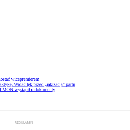
zostać wicepremierem
tykę. Widać lęk przed „jakizacją” partii
zef MON wystąpił o dokumenty
REGULAMIN