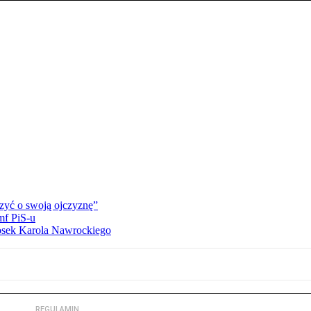
zyć o swoją ojczyznę”
mf PiS-u
iosek Karola Nawrockiego
REGULAMIN