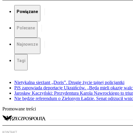
Powiązane
Polecane
Najnowsze
Tagi
Nietykalna sierżant „Doris”. Drugie życie tajnej policjantki
PiS zapowiada deportacje Ukraińców. „Będą mieli okazję walc
Jarosław Kaczyński: Prezydentura Karola Nawrockiego to triu
Nie będzie referendum o Zielonym Ładzie. Senat odrzucił wn
Promowane treści
KONTAKT