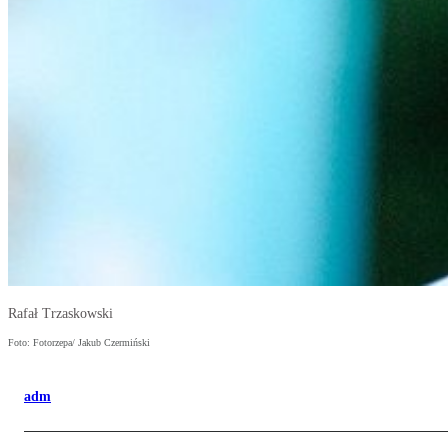
Rafał Trzaskowski
Foto: Fotorzepa/ Jakub Czermiński
adm