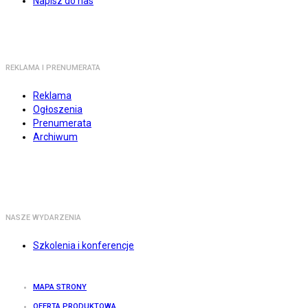
Napisz do nas
REKLAMA I PRENUMERATA
Reklama
Ogłoszenia
Prenumerata
Archiwum
NASZE WYDARZENIA
Szkolenia i konferencje
MAPA STRONY
OFERTA PRODUKTOWA