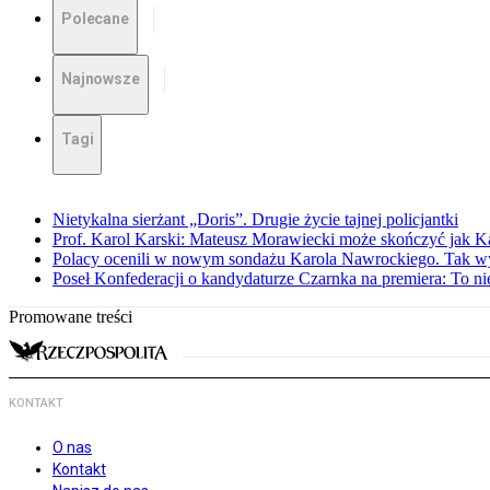
Polecane
Najnowsze
Tagi
Nietykalna sierżant „Doris”. Drugie życie tajnej policjantki
Prof. Karol Karski: Mateusz Morawiecki może skończyć jak K
Polacy ocenili w nowym sondażu Karola Nawrockiego. Tak w
Poseł Konfederacji o kandydaturze Czarnka na premiera: To ni
Promowane treści
KONTAKT
O nas
Kontakt