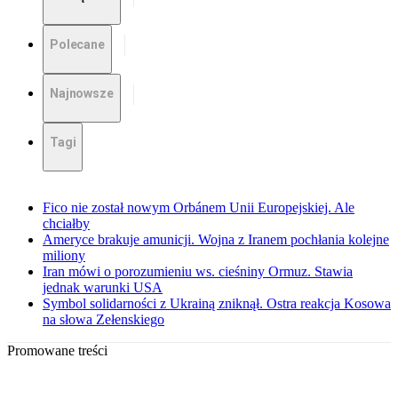
Polecane
Najnowsze
Tagi
Fico nie został nowym Orbánem Unii Europejskiej. Ale
chciałby
Ameryce brakuje amunicji. Wojna z Iranem pochłania kolejne
miliony
Iran mówi o porozumieniu ws. cieśniny Ormuz. Stawia
jednak warunki USA
Symbol solidarności z Ukrainą zniknął. Ostra reakcja Kosowa
na słowa Zełenskiego
Promowane treści