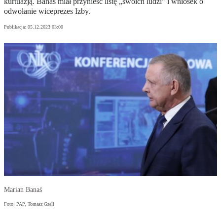
kurtuazją. Banaś miał przynieść listę „swoich ludzi” i wniosek o
odwołanie wiceprezes Izby.
Publikacja:
05.12.2023 03:00
Marian Banaś
Foto: PAP, Tomasz Gzell