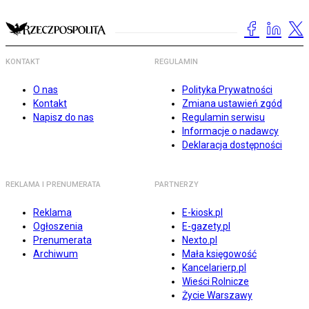
KONTAKT
REGULAMIN
O nas
Polityka Prywatności
Kontakt
Zmiana ustawień zgód
Napisz do nas
Regulamin serwisu
Informacje o nadawcy
Deklaracja dostępności
REKLAMA I PRENUMERATA
PARTNERZY
Reklama
E-kiosk.pl
Ogłoszenia
E-gazety.pl
Prenumerata
Nexto.pl
Archiwum
Mała księgowość
Kancelarierp.pl
Wieści Rolnicze
Życie Warszawy