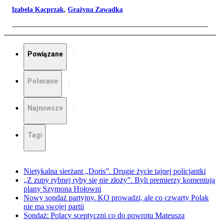
Izabela Kacprzak
,
Grażyna Zawadka
Powiązane
Polecane
Najnowsze
Tagi
Nietykalna sierżant „Doris”. Drugie życie tajnej policjantki
„Z zupy rybnej ryby się nie złoży”. Byli premierzy komentują
plany Szymona Hołowni
Nowy sondaż partyjny. KO prowadzi, ale co czwarty Polak
nie ma swojej partii
Sondaż: Polacy sceptyczni co do powrotu Mateusza