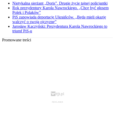
Nietykalna sierżant „Doris”. Drugie życie tajnej policjantki
Rok prezydentury Karola Nawrockiego. „Chcę być głosem
Polek i Polaków”
PiS zapowiada deportacje Ukraińców. „Będą mieli okazję
walczyć o swoją ojczyznę”
Jarosław Kaczyński: Prezydentura Karola Nawrockiego to
triumf PiS-u
Promowane treści