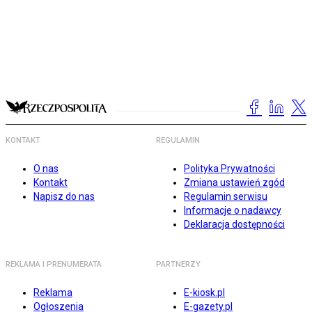
KONTAKT
REGULAMIN
O nas
Polityka Prywatności
Kontakt
Zmiana ustawień zgód
Napisz do nas
Regulamin serwisu
Informacje o nadawcy
Deklaracja dostępności
REKLAMA I PRENUMERATA
PARTNERZY
Reklama
E-kiosk.pl
Ogłoszenia
E-gazety.pl