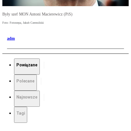
Były szef MON Antoni Macierewicz (PiS)
Foto: Fotorzepa, Jakub Czermiński
adm
Powiązane
Polecane
Najnowsze
Tagi