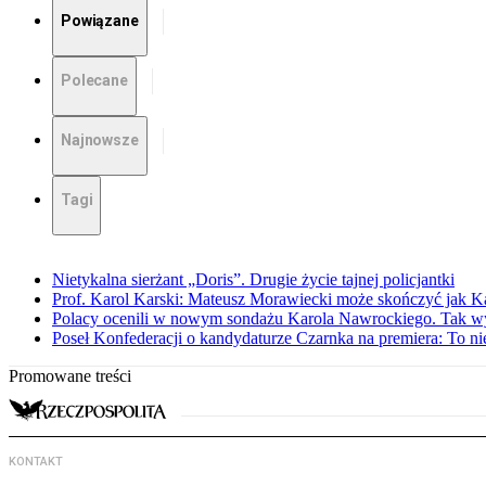
Powiązane
Polecane
Najnowsze
Tagi
Nietykalna sierżant „Doris”. Drugie życie tajnej policjantki
Prof. Karol Karski: Mateusz Morawiecki może skończyć jak K
Polacy ocenili w nowym sondażu Karola Nawrockiego. Tak w
Poseł Konfederacji o kandydaturze Czarnka na premiera: To ni
Promowane treści
KONTAKT