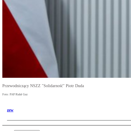
Przewodniczący NSZZ "Solidarność" Piotr Duda
Foto: PAP/Rafał Guz
zew