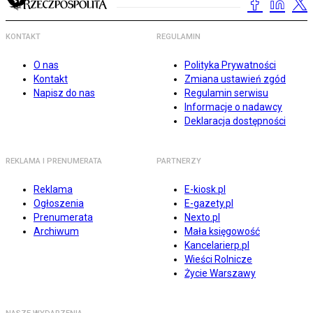
KONTAKT
REGULAMIN
O nas
Polityka Prywatności
Kontakt
Zmiana ustawień zgód
Napisz do nas
Regulamin serwisu
Informacje o nadawcy
Deklaracja dostępności
REKLAMA I PRENUMERATA
PARTNERZY
Reklama
E-kiosk.pl
Ogłoszenia
E-gazety.pl
Prenumerata
Nexto.pl
Archiwum
Mała księgowość
Kancelarierp.pl
Wieści Rolnicze
Życie Warszawy