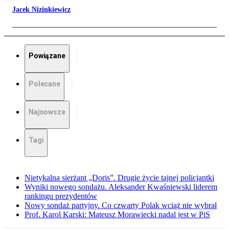
Jacek Nizinkiewicz
Powiązane
Polecane
Najnowsze
Tagi
Nietykalna sierżant „Doris”. Drugie życie tajnej policjantki
Wyniki nowego sondażu. Aleksander Kwaśniewski liderem
rankingu prezydentów
Nowy sondaż partyjny. Co czwarty Polak wciąż nie wybrał
Prof. Karol Karski: Mateusz Morawiecki nadal jest w PiS