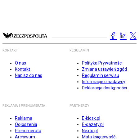
KONTAKT
REGULAMIN
O nas
Polityka Prywatności
Kontakt
Zmiana ustawień zgód
Napisz do nas
Regulamin serwisu
Informacje o nadawcy
Deklaracja dostępności
REKLAMA I PRENUMERATA
PARTNERZY
Reklama
E-kiosk.pl
Ogłoszenia
E-gazety.pl
Prenumerata
Nexto.pl
Archiwum
Mała księgowość