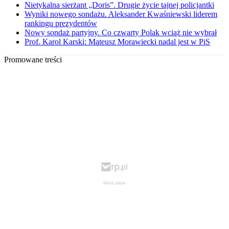
Nietykalna sierżant „Doris”. Drugie życie tajnej policjantki
Wyniki nowego sondażu. Aleksander Kwaśniewski liderem
rankingu prezydentów
Nowy sondaż partyjny. Co czwarty Polak wciąż nie wybrał
Prof. Karol Karski: Mateusz Morawiecki nadal jest w PiS
Promowane treści