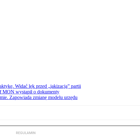
tykę. Widać lęk przed „jakizacją” partii
zef MON wystąpił o dokumenty
jmie. Zapowiada zmianę modelu urzędu
REGULAMIN