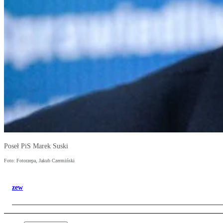
Poseł PiS Marek Suski
Foto: Fotorzepa, Jakub Czermiński
zew