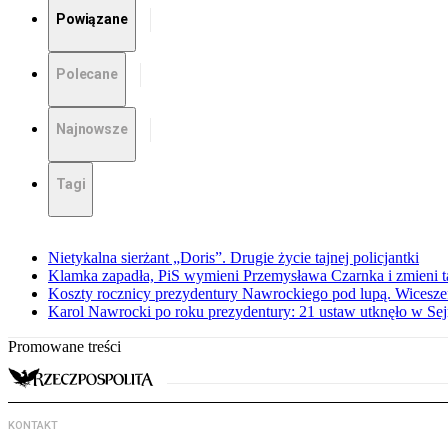
Powiązane
Polecane
Najnowsze
Tagi
Nietykalna sierżant „Doris”. Drugie życie tajnej policjantki
Klamka zapadła, PiS wymieni Przemysława Czarnka i zmieni tak
Koszty rocznicy prezydentury Nawrockiego pod lupą. Wices
Karol Nawrocki po roku prezydentury: 21 ustaw utknęło w Se
Promowane treści
KONTAKT