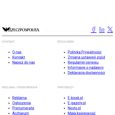
KONTAKT
REGULAMIN
O nas
Polityka Prywatności
Kontakt
Zmiana ustawień zgód
Napisz do nas
Regulamin serwisu
Informacje o nadawcy
Deklaracja dostępności
REKLAMA I PRENUMERATA
PARTNERZY
Reklama
E-kiosk.pl
Ogłoszenia
E-gazety.pl
Prenumerata
Nexto.pl
Archiwum
Mała księgowość