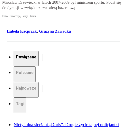
Mirosław Drzewiecki w latach 2007-2009 był ministrem sportu. Podał się
do dymisji w związku z tzw. aferą hazardową.
Foto: Fotorzepa, Jerzy Dudek
Izabela Kacprzak
,
Grażyna Zawadka
Powiązane
Polecane
Najnowsze
Tagi
Nietykalna sierżant „Doris”. Drugie życie tajnej policjantki