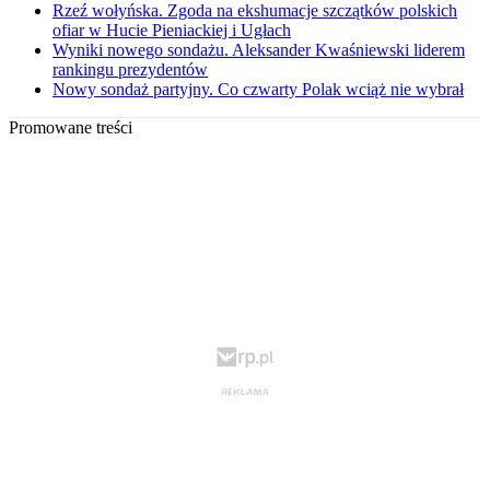
Rzeź wołyńska. Zgoda na ekshumacje szczątków polskich
ofiar w Hucie Pieniackiej i Ugłach
Wyniki nowego sondażu. Aleksander Kwaśniewski liderem
rankingu prezydentów
Nowy sondaż partyjny. Co czwarty Polak wciąż nie wybrał
Promowane treści