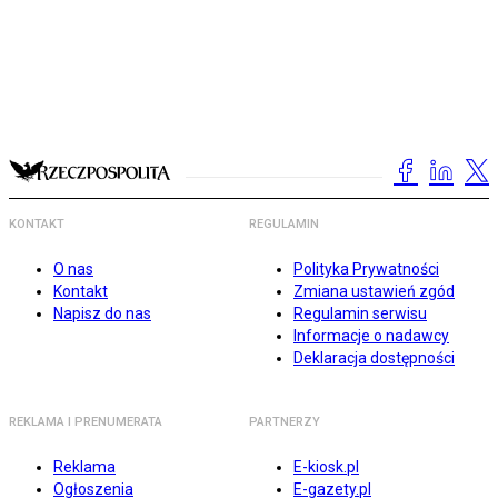
KONTAKT
REGULAMIN
O nas
Polityka Prywatności
Kontakt
Zmiana ustawień zgód
Napisz do nas
Regulamin serwisu
Informacje o nadawcy
Deklaracja dostępności
REKLAMA I PRENUMERATA
PARTNERZY
Reklama
E-kiosk.pl
Ogłoszenia
E-gazety.pl