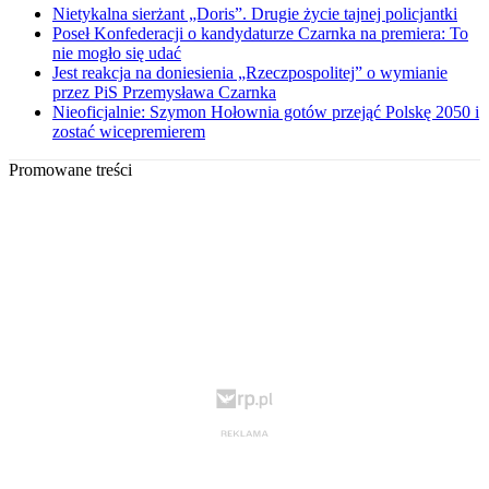
Nietykalna sierżant „Doris”. Drugie życie tajnej policjantki
Poseł Konfederacji o kandydaturze Czarnka na premiera: To
nie mogło się udać
Jest reakcja na doniesienia „Rzeczpospolitej” o wymianie
przez PiS Przemysława Czarnka
Nieoficjalnie: Szymon Hołownia gotów przejąć Polskę 2050 i
zostać wicepremierem
Promowane treści