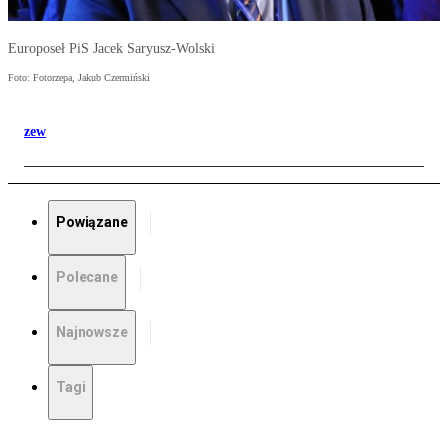
Europoseł PiS Jacek Saryusz-Wolski
Foto: Fotorzepa, Jakub Czermiński
zew
Powiązane
Polecane
Najnowsze
Tagi