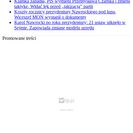
Klamka zapadła, PiS wymieni Przemysława Czarnka i zmieni
taktykę. Widać lęk przed „jakizacją” partii
Koszty rocznicy prezydentury Nawrockiego pod lupą.
Wiceszef MON wystąpił o dokumenty
Karol Nawrocki po roku prezydentury: 21 ustaw utknęło w
Sejmie. Zapowiada zmianę modelu urzędu
Promowane treści