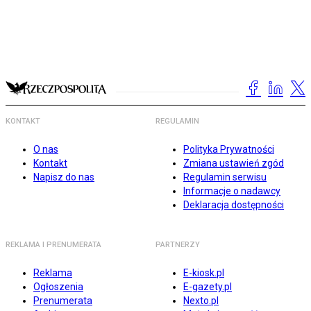
KONTAKT
REGULAMIN
O nas
Polityka Prywatności
Kontakt
Zmiana ustawień zgód
Napisz do nas
Regulamin serwisu
Informacje o nadawcy
Deklaracja dostępności
REKLAMA I PRENUMERATA
PARTNERZY
Reklama
E-kiosk.pl
Ogłoszenia
E-gazety.pl
Prenumerata
Nexto.pl