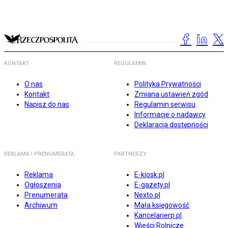
KONTAKT
REGULAMIN
O nas
Polityka Prywatności
Kontakt
Zmiana ustawień zgód
Napisz do nas
Regulamin serwisu
Informacje o nadawcy
Deklaracja dostępności
REKLAMA I PRENUMERATA
PARTNERZY
Reklama
E-kiosk.pl
Ogłoszenia
E-gazety.pl
Prenumerata
Nexto.pl
Archiwum
Mała księgowość
Kancelarierp.pl
Wieści Rolnicze