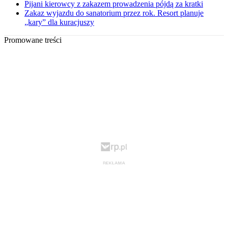
Pijani kierowcy z zakazem prowadzenia pójdą za kratki
Zakaz wyjazdu do sanatorium przez rok. Resort planuje
„kary” dla kuracjuszy
Promowane treści