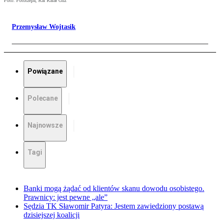
Foto: Fotorzepa, Raf Rafał Guz
Przemysław Wojtasik
Powiązane
Polecane
Najnowsze
Tagi
Banki mogą żądać od klientów skanu dowodu osobistego.
Prawnicy: jest pewne „ale”
Sędzia TK Sławomir Patyra: Jestem zawiedziony postawą
dzisiejszej koalicji