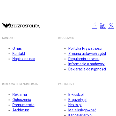
KONTAKT
REGULAMIN
O nas
Polityka Prywatności
Kontakt
Zmiana ustawień zgód
Napisz do nas
Regulamin serwisu
Informacje o nadawcy
Deklaracja dostępności
REKLAMA I PRENUMERATA
PARTNERZY
Reklama
E-kiosk.pl
Ogłoszenia
E-gazety.pl
Prenumerata
Nexto.pl
Archiwum
Mała księgowość
Kancelarierp.pl