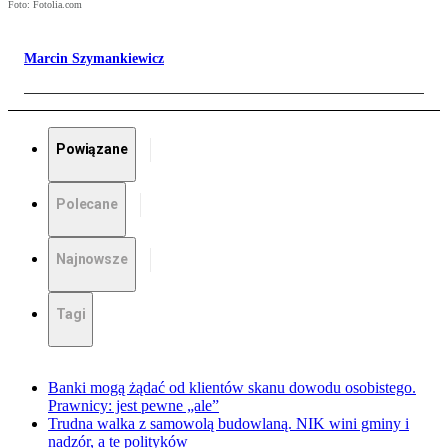
Foto: Fotolia.com
Marcin Szymankiewicz
Powiązane
Polecane
Najnowsze
Tagi
Banki mogą żądać od klientów skanu dowodu osobistego.
Prawnicy: jest pewne „ale”
Trudna walka z samowolą budowlaną. NIK wini gminy i
nadzór, a te polityków