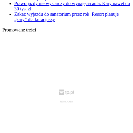
Prawo jazdy nie wystarczy do wynajęcia auta. Kary nawet do
30 tys. zł
Zakaz wyjazdu do sanatorium przez rok. Resort planuje
„kary” dla kuracjuszy
Promowane treści