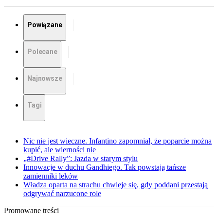
Powiązane
Polecane
Najnowsze
Tagi
Nic nie jest wieczne. Infantino zapomniał, że poparcie można
kupić, ale wierności nie
„#Drive Rally”: Jazda w starym stylu
Innowacje w duchu Gandhiego. Tak powstają tańsze
zamienniki leków
Władza oparta na strachu chwieje się, gdy poddani przestają
odgrywać narzucone role
Promowane treści