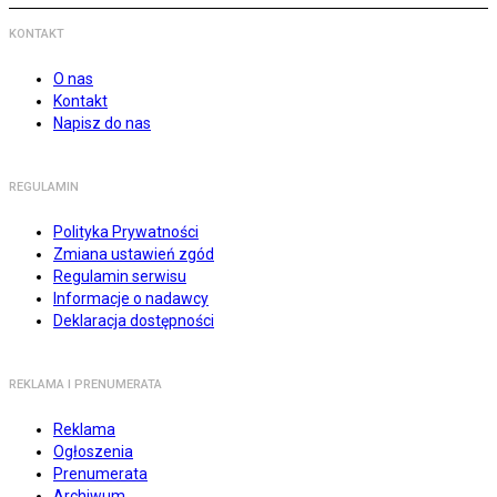
KONTAKT
O nas
Kontakt
Napisz do nas
REGULAMIN
Polityka Prywatności
Zmiana ustawień zgód
Regulamin serwisu
Informacje o nadawcy
Deklaracja dostępności
REKLAMA I PRENUMERATA
Reklama
Ogłoszenia
Prenumerata
Archiwum