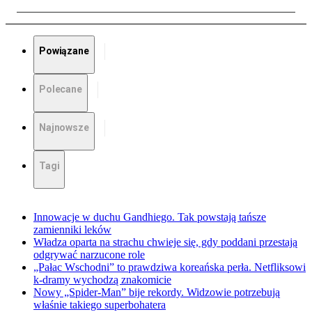
Powiązane
Polecane
Najnowsze
Tagi
Innowacje w duchu Gandhiego. Tak powstają tańsze
zamienniki leków
Władza oparta na strachu chwieje się, gdy poddani przestają
odgrywać narzucone role
„Pałac Wschodni” to prawdziwa koreańska perła. Netfliksowi
k-dramy wychodzą znakomicie
Nowy „Spider-Man” bije rekordy. Widzowie potrzebują
właśnie takiego superbohatera