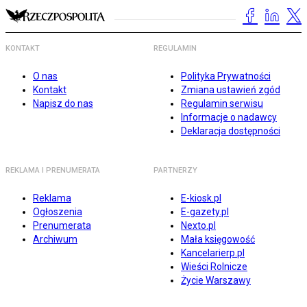
KONTAKT
REGULAMIN
O nas
Polityka Prywatności
Kontakt
Zmiana ustawień zgód
Napisz do nas
Regulamin serwisu
Informacje o nadawcy
Deklaracja dostępności
REKLAMA I PRENUMERATA
PARTNERZY
Reklama
E-kiosk.pl
Ogłoszenia
E-gazety.pl
Prenumerata
Nexto.pl
Archiwum
Mała księgowość
Kancelarierp.pl
Wieści Rolnicze
Życie Warszawy