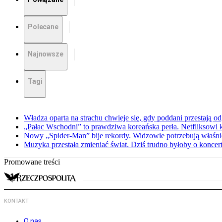
Polecane
Najnowsze
Tagi
Władza oparta na strachu chwieje się, gdy poddani przestają o
„Pałac Wschodni” to prawdziwa koreańska perła. Netfliksowi
Nowy „Spider-Man” bije rekordy. Widzowie potrzebują właśnie
Muzyka przestała zmieniać świat. Dziś trudno byłoby o koncer
Promowane treści
KONTAKT
O nas