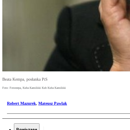
Beata Kempa, posłanka PiS
Foto: Fotorzepa, Kuba Kamiński Kub Kuba Kamiński
Robert Mazurek
,
Mateusz Pawlak
Powiązane