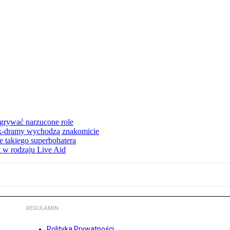
dgrywać narzucone role
 k-dramy wychodzą znakomicie
 takiego superbohatera
t w rodzaju Live Aid
REGULAMIN
Polityka Prywatności