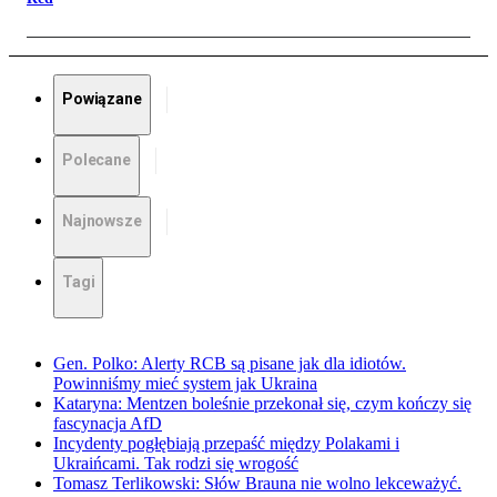
Powiązane
Polecane
Najnowsze
Tagi
Gen. Polko: Alerty RCB są pisane jak dla idiotów.
Powinniśmy mieć system jak Ukraina
Kataryna: Mentzen boleśnie przekonał się, czym kończy się
fascynacja AfD
Incydenty pogłębiają przepaść między Polakami i
Ukraińcami. Tak rodzi się wrogość
Tomasz Terlikowski: Słów Brauna nie wolno lekceważyć.