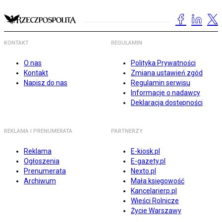
KONTAKT
REGULAMIN
O nas
Polityka Prywatności
Kontakt
Zmiana ustawień zgód
Napisz do nas
Regulamin serwisu
Informacje o nadawcy
Deklaracja dostępności
REKLAMA I PRENUMERATA
PARTNERZY
Reklama
E-kiosk.pl
Ogłoszenia
E-gazety.pl
Prenumerata
Nexto.pl
Archiwum
Mała księgowość
Kancelarierp.pl
Wieści Rolnicze
Życie Warszawy