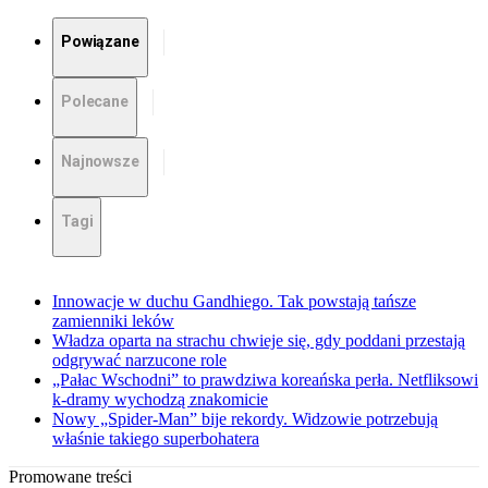
Powiązane
Polecane
Najnowsze
Tagi
Innowacje w duchu Gandhiego. Tak powstają tańsze
zamienniki leków
Władza oparta na strachu chwieje się, gdy poddani przestają
odgrywać narzucone role
„Pałac Wschodni” to prawdziwa koreańska perła. Netfliksowi
k-dramy wychodzą znakomicie
Nowy „Spider-Man” bije rekordy. Widzowie potrzebują
właśnie takiego superbohatera
Promowane treści