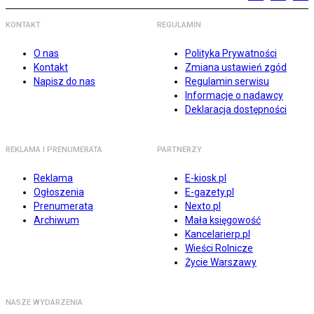
KONTAKT
REGULAMIN
O nas
Polityka Prywatności
Kontakt
Zmiana ustawień zgód
Napisz do nas
Regulamin serwisu
Informacje o nadawcy
Deklaracja dostępności
REKLAMA I PRENUMERATA
PARTNERZY
Reklama
E-kiosk.pl
Ogłoszenia
E-gazety.pl
Prenumerata
Nexto.pl
Archiwum
Mała księgowość
Kancelarierp.pl
Wieści Rolnicze
Życie Warszawy
NASZE WYDARZENIA