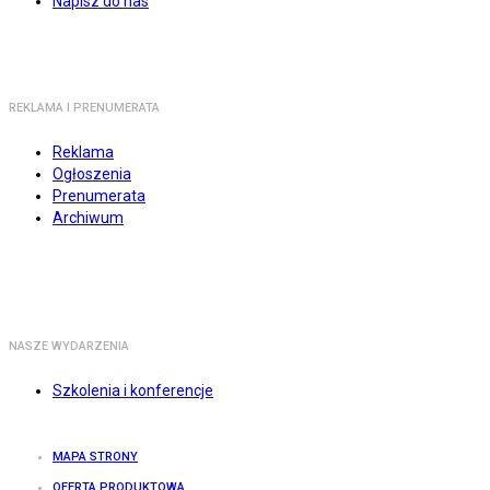
Napisz do nas
REKLAMA I PRENUMERATA
Reklama
Ogłoszenia
Prenumerata
Archiwum
NASZE WYDARZENIA
Szkolenia i konferencje
MAPA STRONY
OFERTA PRODUKTOWA