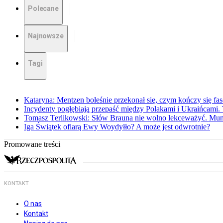
Polecane
Najnowsze
Tagi
Kataryna: Mentzen boleśnie przekonał się, czym kończy się fa
Incydenty pogłębiają przepaść między Polakami i Ukraińcami. 
Tomasz Terlikowski: Słów Brauna nie wolno lekceważyć. Mu
Iga Świątek ofiarą Ewy Woydyłło? A może jest odwrotnie?
Promowane treści
KONTAKT
O nas
Kontakt