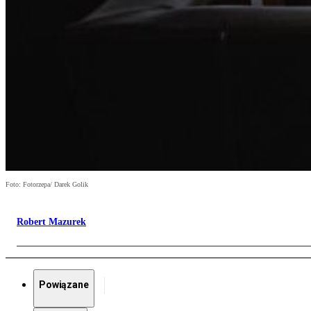
Foto: Fotorzepa/ Darek Golik
Robert Mazurek
Powiązane