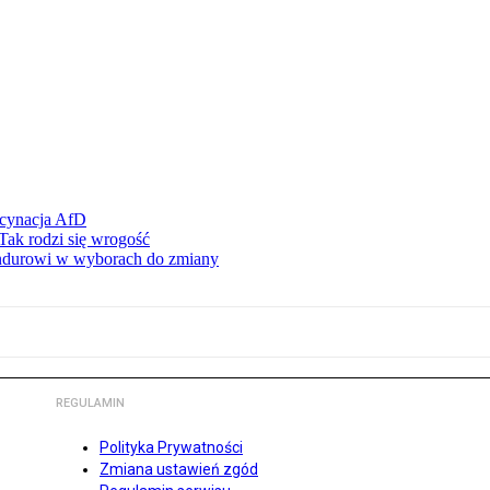
scynacja AfD
Tak rodzi się wrogość
ndurowi w wyborach do zmiany
REGULAMIN
Polityka Prywatności
Zmiana ustawień zgód