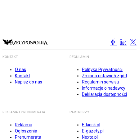
KONTAKT
REGULAMIN
O nas
Polityka Prywatności
Kontakt
Zmiana ustawień zgód
Napisz do nas
Regulamin serwisu
Informacje o nadawcy
Deklaracja dostępności
REKLAMA I PRENUMERATA
PARTNERZY
Reklama
E-kiosk.pl
Ogłoszenia
E-gazety.pl
Prenumerata
Nexto.pl