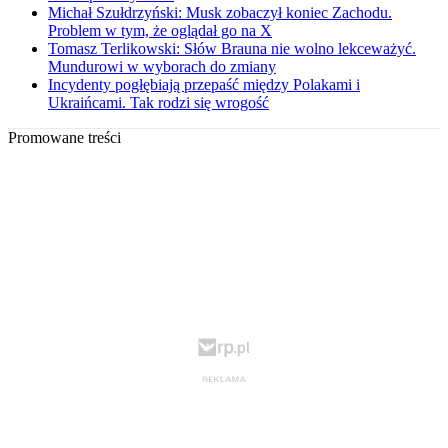
Michał Szułdrzyński: Musk zobaczył koniec Zachodu.
Problem w tym, że oglądał go na X
Tomasz Terlikowski: Słów Brauna nie wolno lekceważyć.
Mundurowi w wyborach do zmiany
Incydenty pogłębiają przepaść między Polakami i
Ukraińcami. Tak rodzi się wrogość
Promowane treści