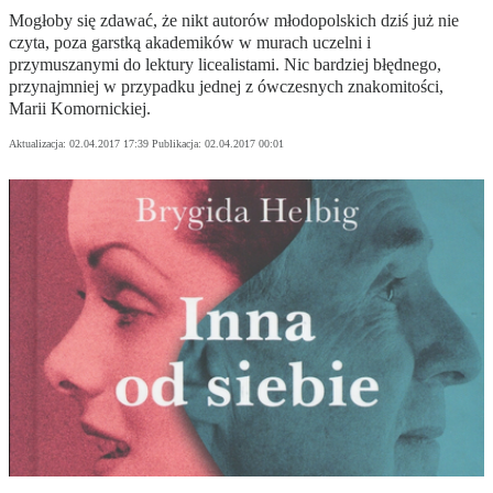
Mogłoby się zdawać, że nikt autorów młodopolskich dziś już nie
czyta, poza garstką akademików w murach uczelni i
przymuszanymi do lektury licealistami. Nic bardziej błędnego,
przynajmniej w przypadku jednej z ówczesnych znakomitości,
Marii Komornickiej.
Aktualizacja:
02.04.2017 17:39
Publikacja:
02.04.2017 00:01