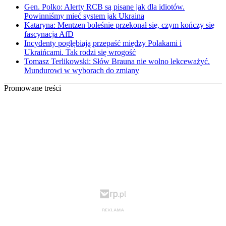
Gen. Polko: Alerty RCB są pisane jak dla idiotów.
Powinniśmy mieć system jak Ukraina
Kataryna: Mentzen boleśnie przekonał się, czym kończy się
fascynacja AfD
Incydenty pogłębiają przepaść między Polakami i
Ukraińcami. Tak rodzi się wrogość
Tomasz Terlikowski: Słów Brauna nie wolno lekceważyć.
Mundurowi w wyborach do zmiany
Promowane treści