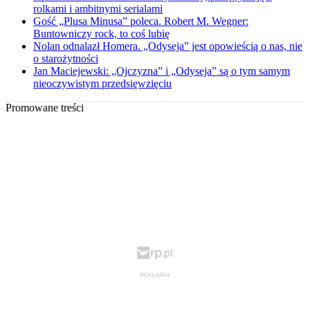
rolkami i ambitnymi serialami
Gość „Plusa Minusa” poleca. Robert M. Wegner:
Buntowniczy rock, to coś lubię
Nolan odnalazł Homera. „Odyseja” jest opowieścią o nas, nie
o starożytności
Jan Maciejewski: „Ojczyzna” i „Odyseja” są o tym samym
nieoczywistym przedsięwzięciu
Promowane treści