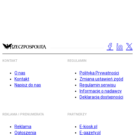
KONTAKT
REGULAMIN
O nas
Polityka Prywatności
Kontakt
Zmiana ustawień zgód
Napisz do nas
Regulamin serwisu
Informacje o nadawcy
Deklaracja dostępności
REKLAMA I PRENUMERATA
PARTNERZY
Reklama
E-kiosk.pl
Ogłoszenia
E-gazety.pl