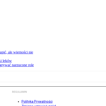
upić, ale wierności nie
ki leków
dgrywać narzucone role
REGULAMIN
Polityka Prywatności