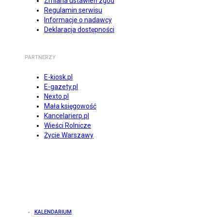
Zmiana ustawień zgód
Regulamin serwisu
Informacje o nadawcy
Deklaracja dostępności
PARTNERZY
E-kiosk.pl
E-gazety.pl
Nexto.pl
Mała księgowość
Kancelarierp.pl
Wieści Rolnicze
Życie Warszawy
KALENDARIUM