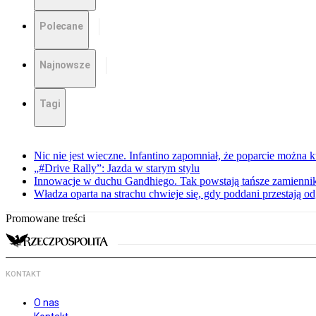
Polecane
Najnowsze
Tagi
Nic nie jest wieczne. Infantino zapomniał, że poparcie można k
„#Drive Rally”: Jazda w starym stylu
Innowacje w duchu Gandhiego. Tak powstają tańsze zamienni
Władza oparta na strachu chwieje się, gdy poddani przestają o
Promowane treści
KONTAKT
O nas