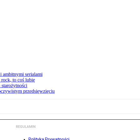
i ambitnymi serialami
ock, to coś lubię
 starożytności
oczywistym przedsięwzięciu
REGULAMIN
Polityka Prywatności