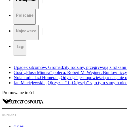
Polecane
Najnowsze
Tagi
Upadek sitcomów. Gromadziły rodziny, przegrywają z rolkami 
Gość „Plusa Minusa” poleca. Robert M. Wegner: Buntowniczy r
Nolan odnalazł Homera. „Odyseja” jest opowieścią o nas, nie o
Jan Maciejewski: „Ojczyzna” i „Odyseja” są o tym samym nie
Promowane treści
KONTAKT
O nas