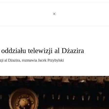
działu telewizji al Dżazira
ji al Dżazira, rozmawia Jacek Przybylski