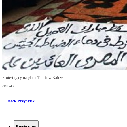
Protestujący na placu Tahrir w Kairze
Foto: AFP
Jacek Przybylski
Powiązane