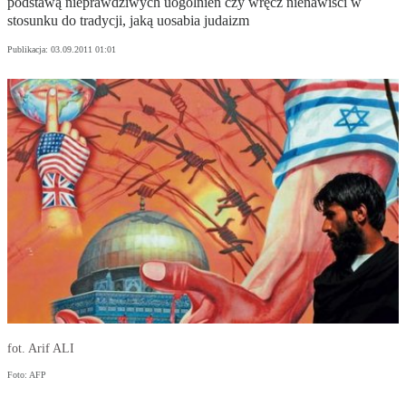
podstawą nieprawdziwych uogólnień czy wręcz nienawiści w
stosunku do tradycji, jaką uosabia judaizm
Publikacja:
03.09.2011 01:01
fot. Arif ALI
Foto: AFP