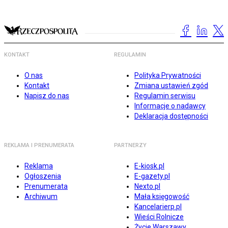
KONTAKT
REGULAMIN
O nas
Polityka Prywatności
Kontakt
Zmiana ustawień zgód
Napisz do nas
Regulamin serwisu
Informacje o nadawcy
Deklaracja dostępności
REKLAMA I PRENUMERATA
PARTNERZY
Reklama
E-kiosk.pl
Ogłoszenia
E-gazety.pl
Prenumerata
Nexto.pl
Archiwum
Mała księgowość
Kancelarierp.pl
Wieści Rolnicze
Życie Warszawy