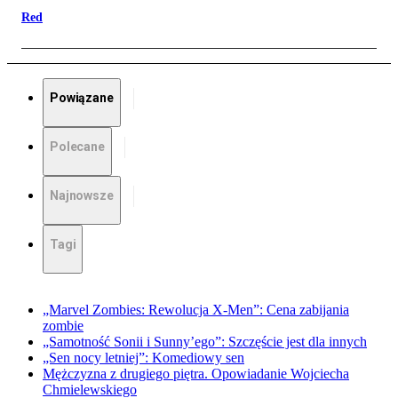
Red
Powiązane
Polecane
Najnowsze
Tagi
„Marvel Zombies: Rewolucja X-Men”: Cena zabijania
zombie
„Samotność Sonii i Sunny’ego”: Szczęście jest dla innych
„Sen nocy letniej”: Komediowy sen
Mężczyzna z drugiego piętra. Opowiadanie Wojciecha
Chmielewskiego