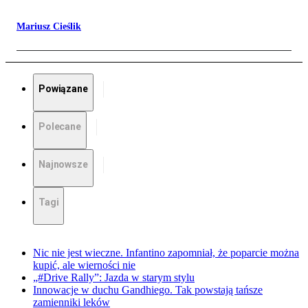
Mariusz Cieślik
Powiązane
Polecane
Najnowsze
Tagi
Nic nie jest wieczne. Infantino zapomniał, że poparcie można
kupić, ale wierności nie
„#Drive Rally”: Jazda w starym stylu
Innowacje w duchu Gandhiego. Tak powstają tańsze
zamienniki leków