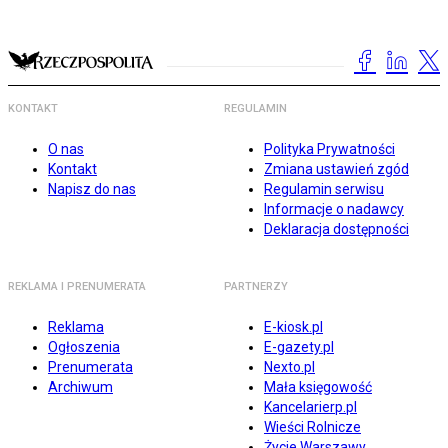
KONTAKT
REGULAMIN
O nas
Polityka Prywatności
Kontakt
Zmiana ustawień zgód
Napisz do nas
Regulamin serwisu
Informacje o nadawcy
Deklaracja dostępności
REKLAMA I PRENUMERATA
PARTNERZY
Reklama
E-kiosk.pl
Ogłoszenia
E-gazety.pl
Prenumerata
Nexto.pl
Archiwum
Mała księgowość
Kancelarierp.pl
Wieści Rolnicze
Życie Warszawy