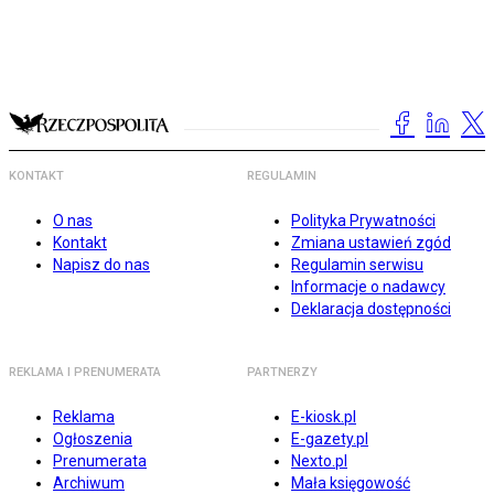
KONTAKT
REGULAMIN
O nas
Polityka Prywatności
Kontakt
Zmiana ustawień zgód
Napisz do nas
Regulamin serwisu
Informacje o nadawcy
Deklaracja dostępności
REKLAMA I PRENUMERATA
PARTNERZY
Reklama
E-kiosk.pl
Ogłoszenia
E-gazety.pl
Prenumerata
Nexto.pl
Archiwum
Mała księgowość