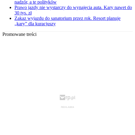
nadzór, a te polityków
Prawo jazdy nie wystarczy do wynajęcia auta. Kary nawet do
30 tys. zł
Zakaz wyjazdu do sanatorium przez rok. Resort planuje
„kary” dla kuracjuszy
Promowane treści