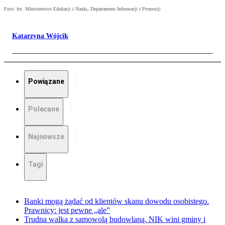
Foto: fot. Ministerstwo Edukacji i Nauki, Departament Informacji i Promocji
Katarzyna Wójcik
Powiązane
Polecane
Najnowsze
Tagi
Banki mogą żądać od klientów skanu dowodu osobistego.
Prawnicy: jest pewne „ale”
Trudna walka z samowolą budowlaną. NIK wini gminy i