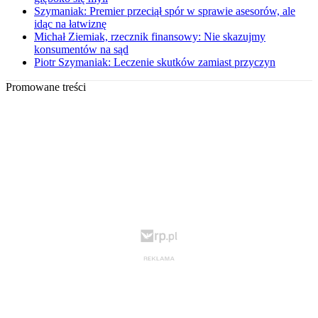
Szymaniak: Premier przeciął spór w sprawie asesorów, ale
idąc na łatwiznę
Michał Ziemiak, rzecznik finansowy: Nie skazujmy
konsumentów na sąd
Piotr Szymaniak: Leczenie skutków zamiast przyczyn
Promowane treści