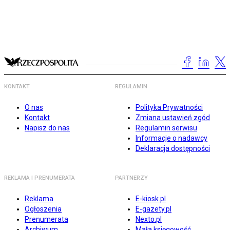
KONTAKT
REGULAMIN
O nas
Polityka Prywatności
Kontakt
Zmiana ustawień zgód
Napisz do nas
Regulamin serwisu
Informacje o nadawcy
Deklaracja dostępności
REKLAMA I PRENUMERATA
PARTNERZY
Reklama
E-kiosk.pl
Ogłoszenia
E-gazety.pl
Prenumerata
Nexto.pl
Archiwum
Mała księgowość