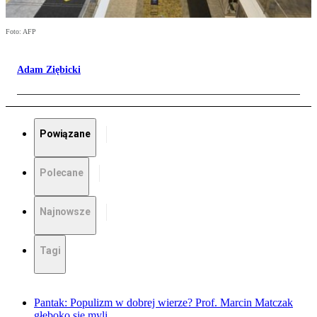
Foto: AFP
Adam Ziębicki
Powiązane
Polecane
Najnowsze
Tagi
Pantak: Populizm w dobrej wierze? Prof. Marcin Matczak
głęboko się myli