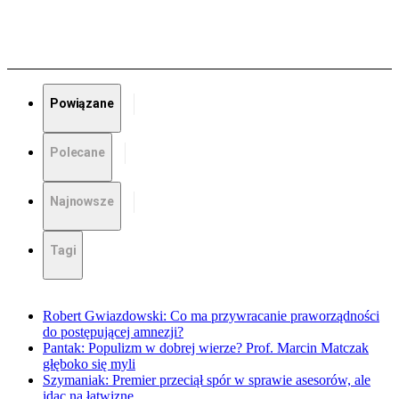
Powiązane
Polecane
Najnowsze
Tagi
Robert Gwiazdowski: Co ma przywracanie praworządności
do postępującej amnezji?
Pantak: Populizm w dobrej wierze? Prof. Marcin Matczak
głęboko się myli
Szymaniak: Premier przeciął spór w sprawie asesorów, ale
idąc na łatwiznę