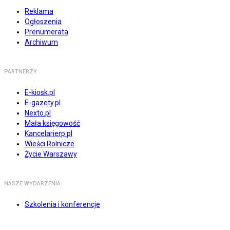
Reklama
Ogłoszenia
Prenumerata
Archiwum
PARTNERZY
E-kiosk.pl
E-gazety.pl
Nexto.pl
Mała księgowość
Kancelarierp.pl
Wieści Rolnicze
Życie Warszawy
NASZE WYDARZENIA
Szkolenia i konferencje