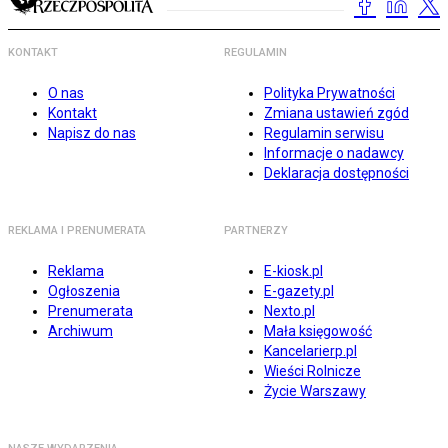
KONTAKT
REGULAMIN
O nas
Polityka Prywatności
Kontakt
Zmiana ustawień zgód
Napisz do nas
Regulamin serwisu
Informacje o nadawcy
Deklaracja dostępności
REKLAMA I PRENUMERATA
PARTNERZY
Reklama
E-kiosk.pl
Ogłoszenia
E-gazety.pl
Prenumerata
Nexto.pl
Archiwum
Mała księgowość
Kancelarierp.pl
Wieści Rolnicze
Życie Warszawy