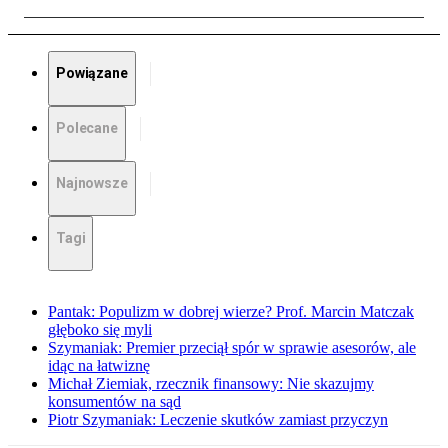
Powiązane
Polecane
Najnowsze
Tagi
Pantak: Populizm w dobrej wierze? Prof. Marcin Matczak
głęboko się myli
Szymaniak: Premier przeciął spór w sprawie asesorów, ale
idąc na łatwiznę
Michał Ziemiak, rzecznik finansowy: Nie skazujmy
konsumentów na sąd
Piotr Szymaniak: Leczenie skutków zamiast przyczyn